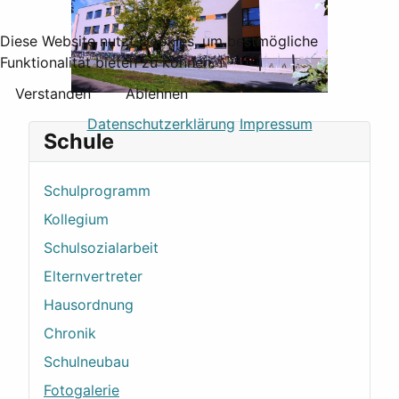
Diese Website nutzt Cookies, um bestmögliche
Funktionalität bieten zu können.
Verstanden
Ablehnen
Datenschutzerklärung
Impressum
Schule
Schulprogramm
Kollegium
Schulsozialarbeit
Elternvertreter
Hausordnung
Chronik
Schulneubau
Fotogalerie