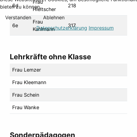
Frau
6d
218
bieten zu können.
Hieltscher
Verstanden
Ablehnen
Frau
6e
317
Datenschutzerklärung
Impressum
Kuhlmann
Lehrkräfte ohne Klasse
Frau Lemzer
Frau Kleemann
Frau Schein
Frau Wanke
Sonderpädagogen