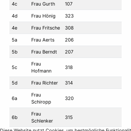
4c
Frau Gurth
107
4d
Frau Hönig
323
4e
Frau Fritsche
308
5a
Frau Aerts
206
5b
Frau Berndt
207
Frau
5c
318
Hofmann
5d
Frau Richter
314
Frau
6a
320
Schiropp
Frau
6b
315
Schlenker
Diese Website nutzt Cookies, um bestmögliche Funktionali